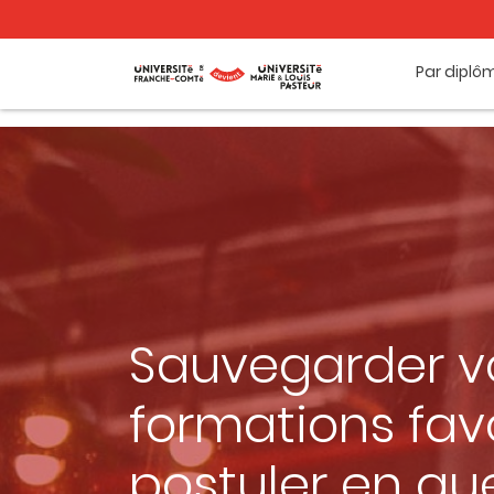
Par diplô
Sauvegarder v
formations favo
postuler en qu