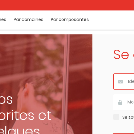
mes
Par domaines
Par composantes
Se
os
rites et
Se so
elques