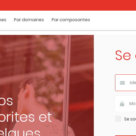
mes
Par domaines
Par composantes
Se
os
rites et
Se so
elques