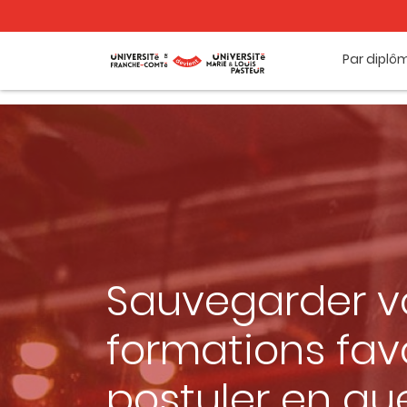
Par diplô
Sauvegarder v
formations favo
postuler en qu