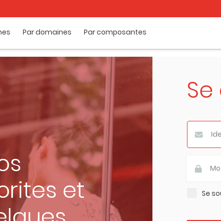
mes
Par domaines
Par composantes
Se
os
rites et
Se so
elques