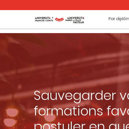
Par diplô
Sauvegarder v
formations favo
postuler en qu