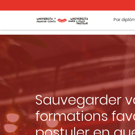
Par diplô
Sauvegarder v
formations favo
postuler en qu