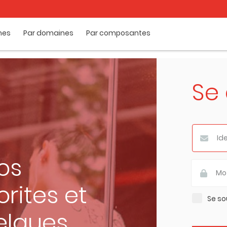
mes
Par domaines
Par composantes
Se
os
rites et
Se so
elques