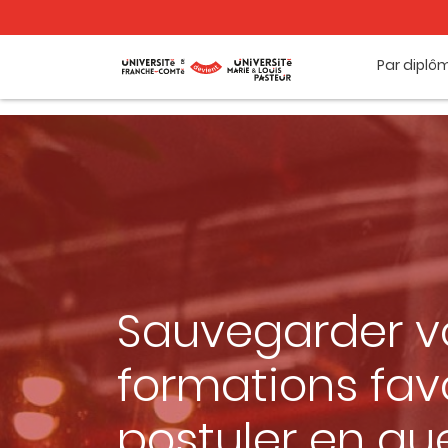
Par diplô
Sauvegarder v
formations favo
postuler en qu