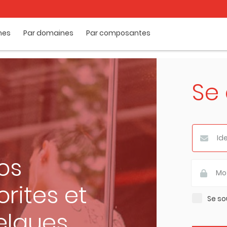
mes
Par domaines
Par composantes
Se
os
rites et
Se so
elques