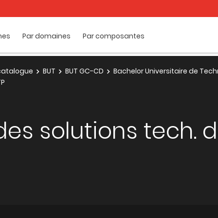
mes
Par domaines
Par composantes
e catalogue
BUT
BUT GC-CD
Bachelor Universitaire de Tec
TP
es solutions tech. d