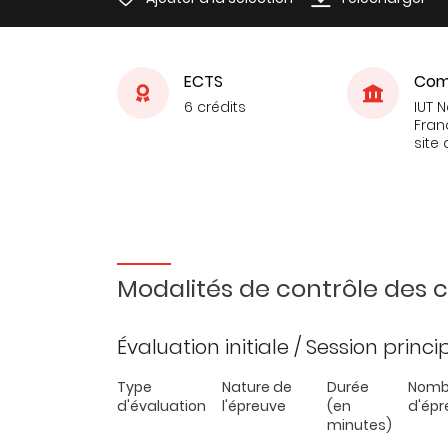
ECTS
Com
6 crédits
IUT 
Fran
site 
Modalités de contrôle des
Évaluation initiale / Session princ
Type
Nature de
Durée
Nomb
d'évaluation
l'épreuve
(en
d'épr
minutes)