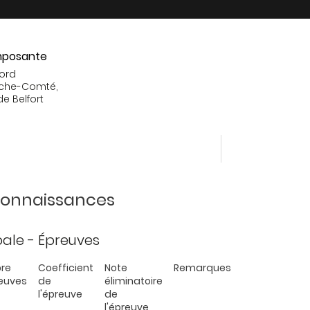
posante
Nord
che-Comté,
de Belfort
 connaissances
ipale - Épreuves
re
Coefficient
Note
Remarques
euves
de
éliminatoire
l'épreuve
de
l'épreuve