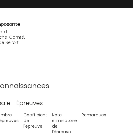
posante
Nord
che-Comté,
de Belfort
 connaissances
ipale - Épreuves
ombre
Coefficient
Note
Remarques
épreuves
de
éliminatoire
l'épreuve
de
l'épreuve