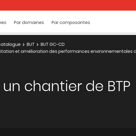
mes
Par domaines
Par composantes
e catalogue
BUT
BUT GC-CD
ilitation et amélioration des performances environnementales
 un chantier de BTP