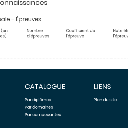
 connaissances
ipale - Épreuves
 (en
Nombre
Coefficient de
Note él
es)
d'épreuves
l'épreuve
l'épreu
CATALOGUE
LIENS
Par diplômes
Plan du site
Par domaines
Par composantes