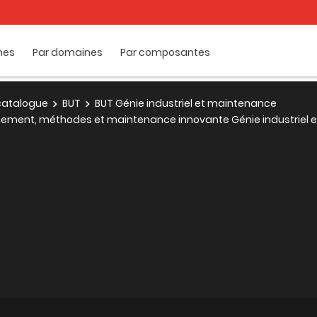
mes
Par domaines
Par composantes
e catalogue
BUT
BUT Génie industriel et maintenance
agement, méthodes et maintenance innovante Génie industriel