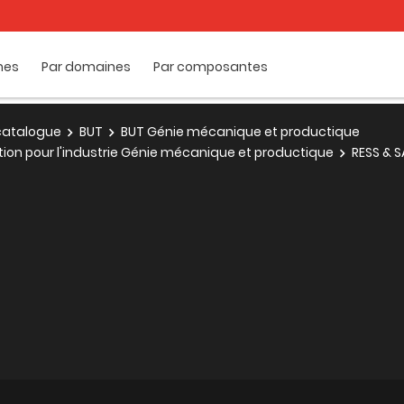
mes
Par domaines
Par composantes
e catalogue
BUT
BUT Génie mécanique et productique
tion pour l'industrie Génie mécanique et productique
RESS & S