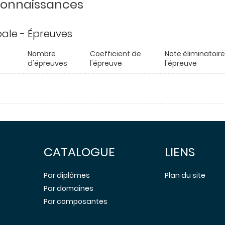
 connaissances
ipale - Épreuves
n
Nombre
Coefficient de
Note éliminatoir
d'épreuves
l'épreuve
l'épreuve
CATALOGUE
LIENS
Par diplômes
Plan du site
Par domaines
Par composantes