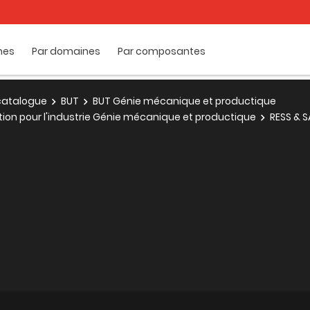
mes
Par domaines
Par composantes
e catalogue
BUT
BUT Génie mécanique et productique
tion pour l'industrie Génie mécanique et productique
RESS & S