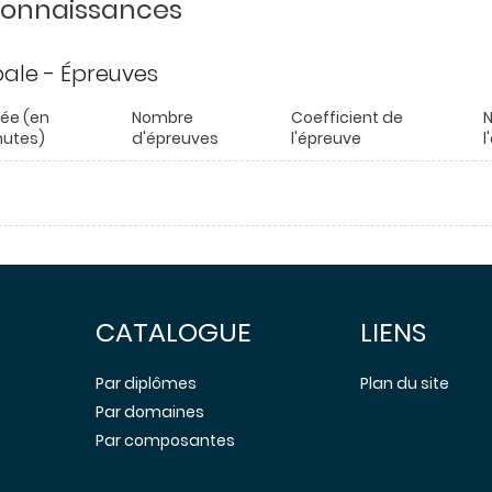
 connaissances
ipale - Épreuves
ée (en
Nombre
Coefficient de
N
nutes)
d'épreuves
l'épreuve
l
CATALOGUE
LIENS
Par diplômes
Plan du site
Par domaines
Par composantes