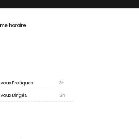
me horaire
avaux Pratiques
3h
vaux Dirigés
13h