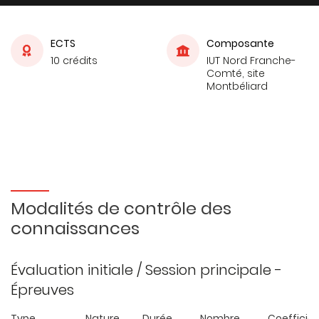
ECTS
Composante
10 crédits
IUT Nord Franche-
Comté, site
Montbéliard
Modalités de contrôle des
connaissances
Évaluation initiale / Session principale -
Épreuves
Type
Nature
Durée
Nombre
Coefficie