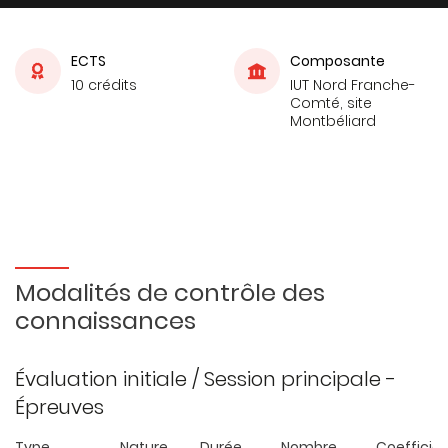
ECTS
Composante
10 crédits
IUT Nord Franche-
Comté, site
Montbéliard
Modalités de contrôle des
connaissances
Évaluation initiale / Session principale -
Épreuves
Type
Nature
Durée
Nombre
Coefficie