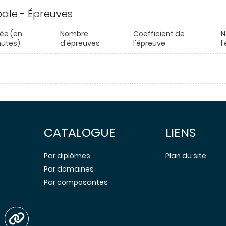
ipale - Épreuves
ée (en
Nombre
Coefficient de
N
utes)
d'épreuves
l'épreuve
l
CATALOGUE
LIENS
Par diplômes
Plan du site
Par domaines
Par composantes