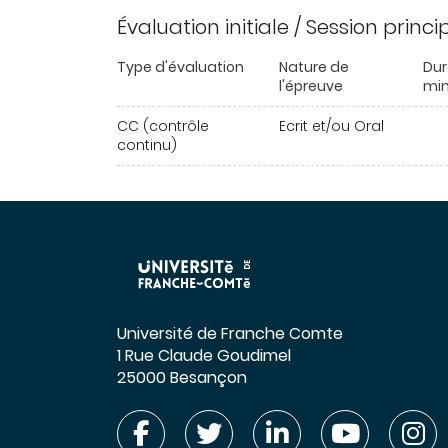
Évaluation initiale / Session princ
Type d'évaluation
Nature de
Dur
l'épreuve
min
CC (contrôle
Ecrit et/ou Oral
continu)
Université de Franche Comte
1 Rue Claude Goudimel
25000 Besançon