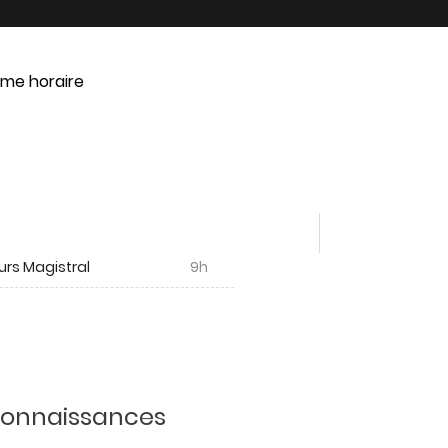
me horaire
urs Magistral
9h
 connaissances