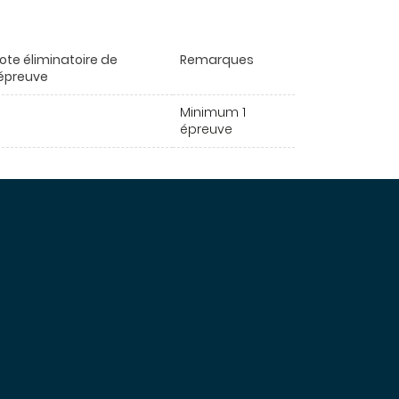
ote éliminatoire de
Remarques
'épreuve
Minimum 1
épreuve