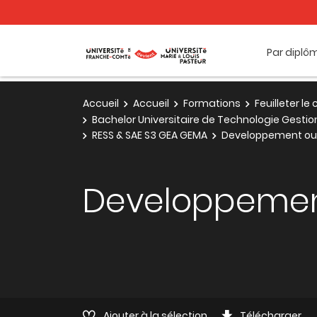
Par diplô
Accueil
Accueil
Formations
Feuilleter l
Bachelor Universitaire de Technologie Gesti
RESS & SAE S3 GEA GEMA
Developpement ou 
Developpement
Ajouter à la sélection
Télécharger