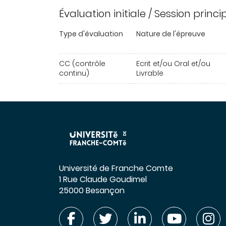
Évaluation initiale / Session princ
Type d'évaluation
Nature de l'épreuve
CC (contrôle
Ecrit et/ou Oral et/ou
continu)
Livrable
Université de Franche Comte
1 Rue Claude Goudimel
25000 Besançon