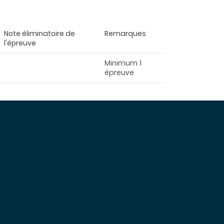
Note éliminatoire de
Remarques
l'épreuve
Minimum 1
épreuve