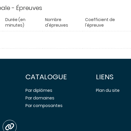
ipale - Épreuves
Durée (en
Nombre
Coefficient de
minutes)
d'épreuves
l'épreuve
CATALOGUE
LIENS
Par diplômes
Plan du site
Par domaines
Par composantes