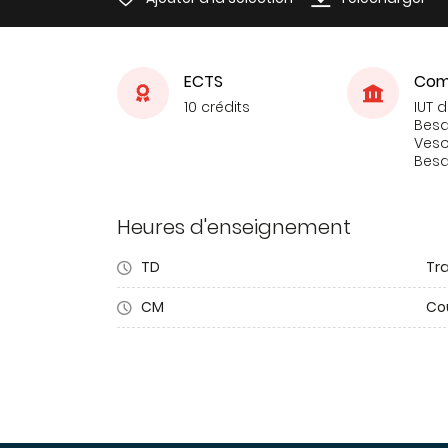
ECTS
Com
10 crédits
IUT 
Bes
Veso
Bes
Heures d'enseignement
TD
Tra
CM
Co