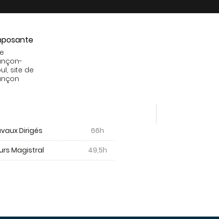
posante
de
ançon-
ul, site de
ançon
vaux Dirigés
66h
urs Magistral
49,5h