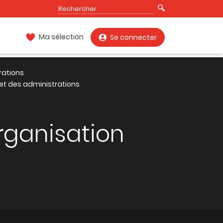
Ma sélection
Se connecter
rations
 et des administrations
organisation