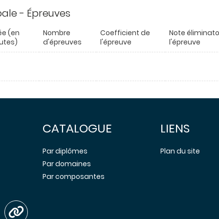
ipale - Épreuves
ée (en
Nombre
Coefficient de
Note éliminato
utes)
d'épreuves
l'épreuve
l'épreuve
CATALOGUE
LIENS
Par diplômes
Plan du site
Par domaines
Par composantes