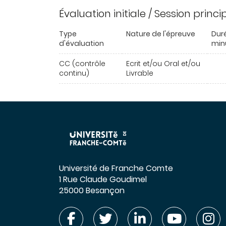
Évaluation initiale / Session princ
Type
Nature de l'épreuve
Dur
d'évaluation
min
CC (contrôle
Ecrit et/ou Oral et/ou
continu)
Livrable
Université de Franche Comte
1 Rue Claude Goudimel
25000 Besançon