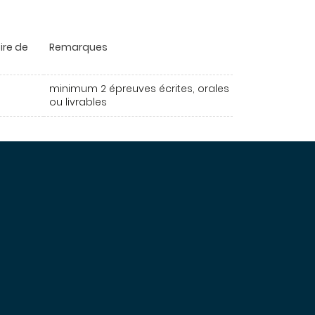
ire de
Remarques
minimum 2 épreuves écrites, orales
ou livrables