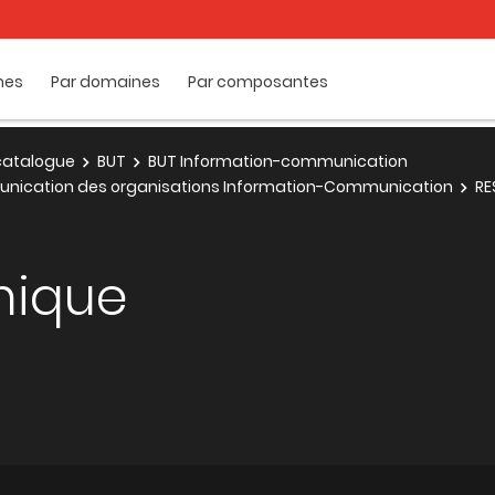
mes
Par domaines
Par composantes
e catalogue
BUT
BUT Information-communication
munication des organisations Information-Communication
RE
hique