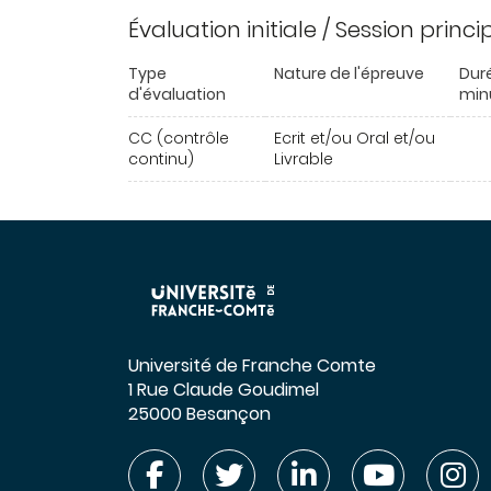
Évaluation initiale / Session princ
Type
Nature de l'épreuve
Dur
d'évaluation
min
CC (contrôle
Ecrit et/ou Oral et/ou
continu)
Livrable
Université de Franche Comte
1 Rue Claude Goudimel
25000 Besançon