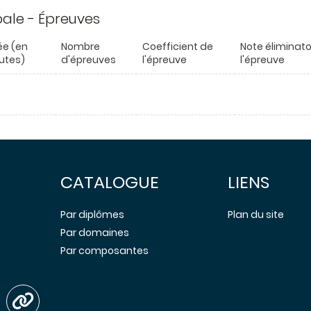
ipale - Épreuves
ée (en
Nombre
Coefficient de
Note éliminato
utes)
d'épreuves
l'épreuve
l'épreuve
CATALOGUE
LIENS
Par diplômes
Plan du site
Par domaines
Par composantes