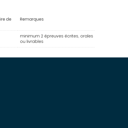
ire de
Remarques
minimum 2 épreuves écrites, orales
ou livrables