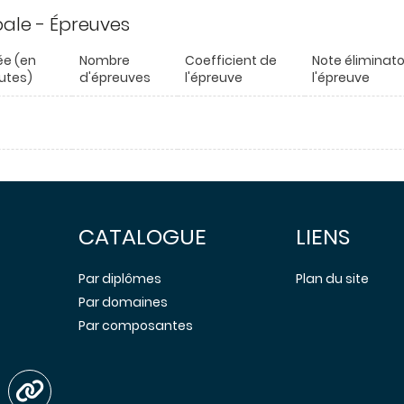
ipale - Épreuves
ée (en
Nombre
Coefficient de
Note éliminato
utes)
d'épreuves
l'épreuve
l'épreuve
CATALOGUE
LIENS
Par diplômes
Plan du site
Par domaines
Par composantes