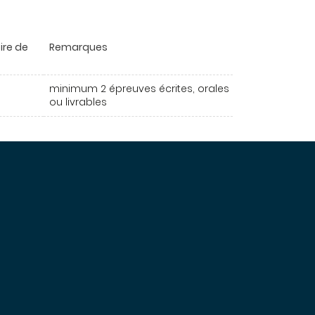
ire de
Remarques
minimum 2 épreuves écrites, orales
ou livrables