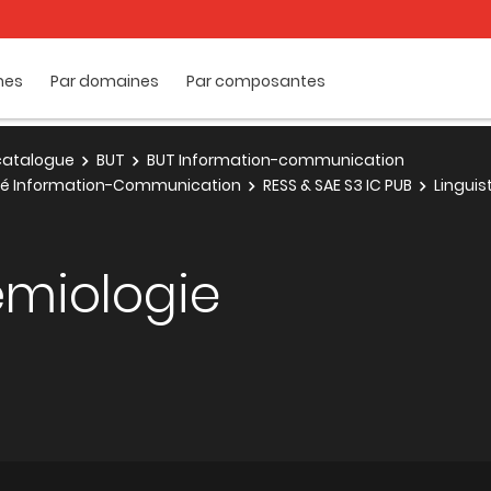
mes
Par domaines
Par composantes
e catalogue
BUT
BUT Information-communication
cité Information-Communication
RESS & SAE S3 IC PUB
Linguis
émiologie