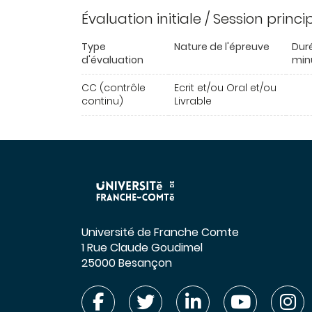
Évaluation initiale / Session princ
Type
Nature de l'épreuve
Dur
d'évaluation
min
CC (contrôle
Ecrit et/ou Oral et/ou
continu)
Livrable
Université de Franche Comte
1 Rue Claude Goudimel
25000 Besançon