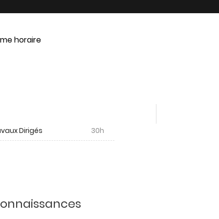
me horaire
vaux Dirigés
30h
 connaissances