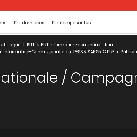
mes
Par domaines
Par composantes
e catalogue
BUT
BUT Information-communication
cité Information-Communication
RESS & SAE S5 IC PUB
Publici
rnationale / Campa