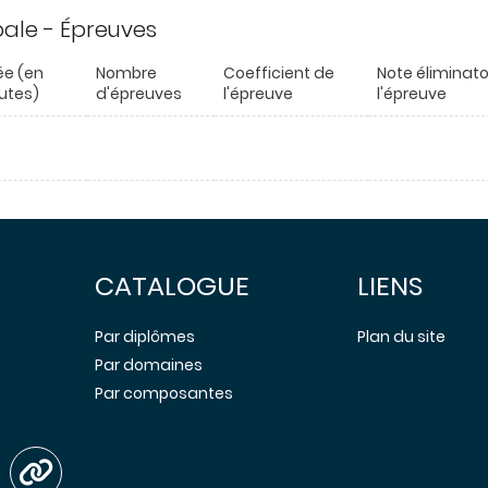
ipale - Épreuves
ée (en
Nombre
Coefficient de
Note éliminato
utes)
d'épreuves
l'épreuve
l'épreuve
CATALOGUE
LIENS
Par diplômes
Plan du site
Par domaines
Par composantes