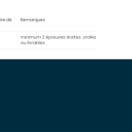
ire de
Remarques
minimum 2 épreuves écrites, orales
ou livrables