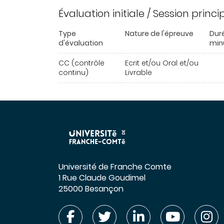
Évaluation initiale / Session princ
Type
Nature de l'épreuve
Dur
d'évaluation
min
CC (contrôle
Ecrit et/ou Oral et/ou
continu)
Livrable
Université de Franche Comte
1 Rue Claude Goudimel
25000 Besançon