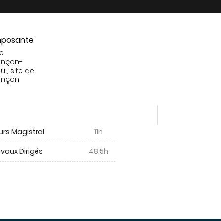
posante
de
ançon-
ul, site de
ançon
urs Magistral
11h
vaux Dirigés
48,5h