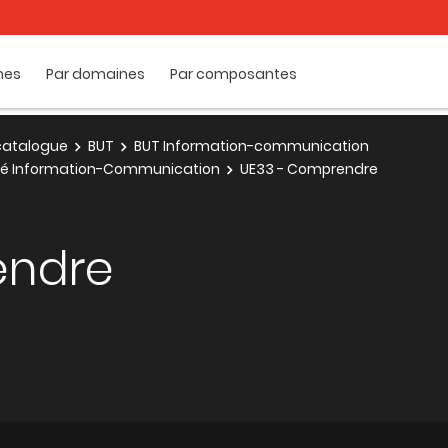
mes
Par domaines
Par composantes
e catalogue
BUT
BUT Information-communication
cité Information-Communication
UE33 - Comprendre
endre