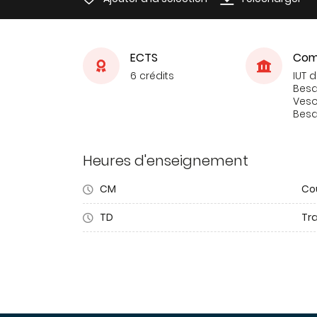
ECTS
Com
6 crédits
IUT 
Bes
Veso
Bes
Heures d'enseignement
CM
Co
TD
Tra