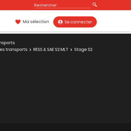
Ma sélection
Se connecter
nsports
des transports
RESS & SAE S2 MLT
Stage S2