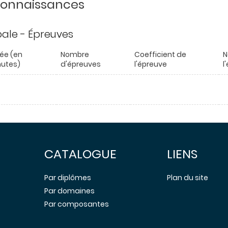
 connaissances
ipale - Épreuves
ée (en
Nombre
Coefficient de
N
utes)
d'épreuves
l'épreuve
l
CATALOGUE
LIENS
Par diplômes
Plan du site
Par domaines
Par composantes