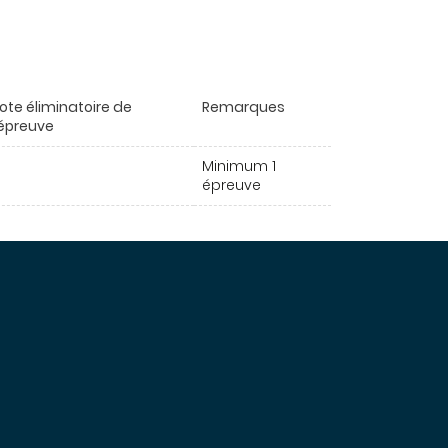
ote éliminatoire de
Remarques
'épreuve
Minimum 1
épreuve