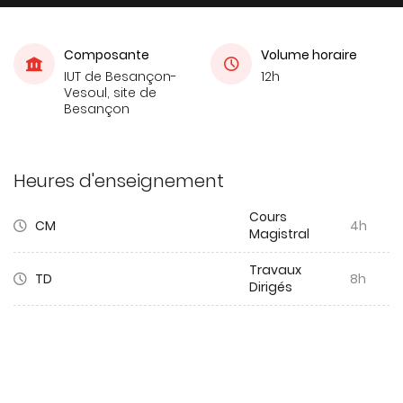
Composante
Volume horaire
IUT de Besançon-
12h
Vesoul, site de
Besançon
Heures d'enseignement
Cours
CM
4h
Magistral
Travaux
TD
8h
Dirigés