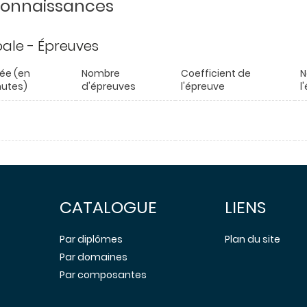
 connaissances
ipale - Épreuves
ée (en
Nombre
Coefficient de
N
utes)
d'épreuves
l'épreuve
l
CATALOGUE
LIENS
Par diplômes
Plan du site
Par domaines
Par composantes