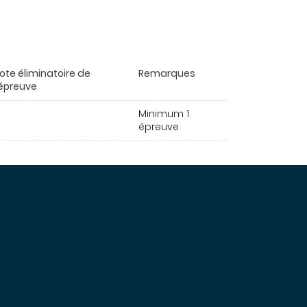
ote éliminatoire de
Remarques
'épreuve
Minimum 1
épreuve