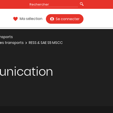
Ma sélection
Se connecter
nsports
des transports
RESS & SAE S5 MSCC
unication