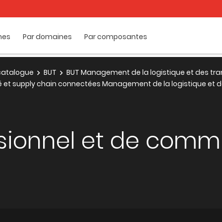
mes
Par domaines
Par composantes
e catalogue
BUT
BUT Management de la logistique et des tra
té et supply chain connectées Management de la logistique et 
ssionnel et de comm