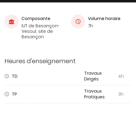
Composante
Volume horaire
IUT de Besançon-
7h
Vesoul, site de
Besançon
Heures d'enseignement
Travaux
TD
4h
Dirigés
Travaux
TP
3h
Pratiques