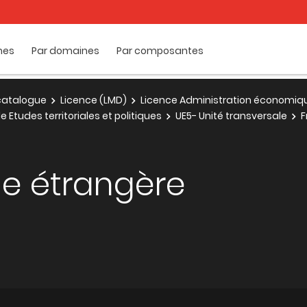
mes
Par domaines
Par composantes
e catalogue
Licence (LMD)
Licence Administration économique
Etudes territoriales et politiques
UE5- Unité transversale
F
ue étrangère