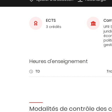
ECTS
Com
3 crédits
UFR 
jurid
éco
poli
gest
Heures d'enseignement
TD
Tra
Modalités de contrôle des