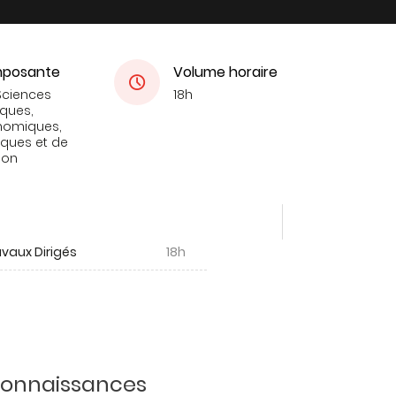
posante
Volume horaire
Sciences
18h
iques,
nomiques,
tiques et de
ion
vaux Dirigés
18h
 connaissances