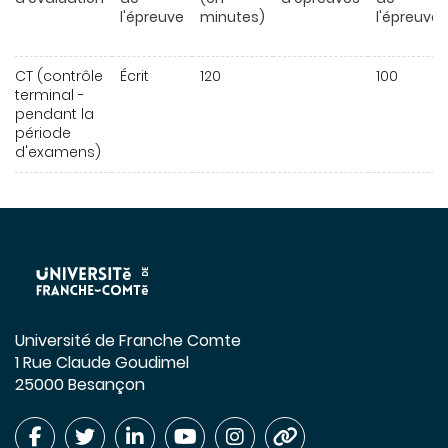
l'épreuve
minutes)
l'épreuve
CT (contrôle
Écrit
120
100
terminal -
pendant la
période
d'examens)
Université de Franche Comte
1 Rue Claude Goudimel
25000 Besançon