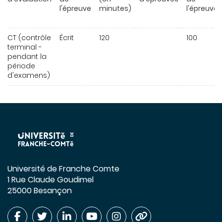
l'épreuve
minutes)
l'épreuve
CT (contrôle
Écrit
120
100
terminal -
pendant la
période
d'examens)
Université de Franche Comte
1 Rue Claude Goudimel
25000 Besançon