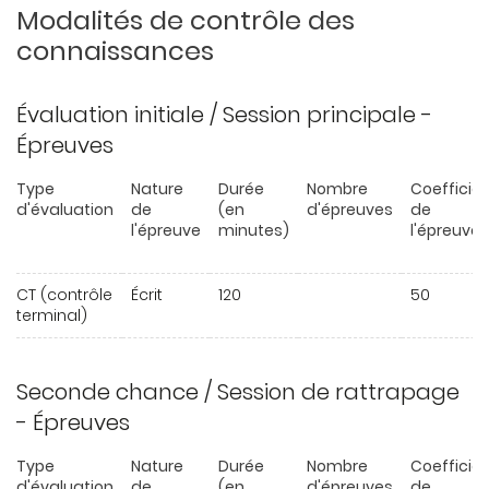
Modalités de contrôle des
connaissances
Évaluation initiale / Session principale -
Épreuves
Type
Nature
Durée
Nombre
Coefficie
d'évaluation
de
(en
d'épreuves
de
l'épreuve
minutes)
l'épreuve
CT (contrôle
Écrit
120
50
terminal)
Seconde chance / Session de rattrapage
- Épreuves
Type
Nature
Durée
Nombre
Coefficie
d'évaluation
de
(en
d'épreuves
de