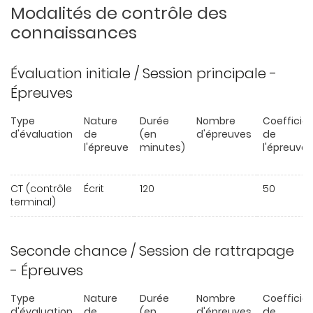
Modalités de contrôle des
connaissances
Évaluation initiale / Session principale -
Épreuves
Type
Nature
Durée
Nombre
Coefficie
d'évaluation
de
(en
d'épreuves
de
l'épreuve
minutes)
l'épreuve
CT (contrôle
Écrit
120
50
terminal)
Seconde chance / Session de rattrapage
- Épreuves
Type
Nature
Durée
Nombre
Coefficie
d'évaluation
de
(en
d'épreuves
de