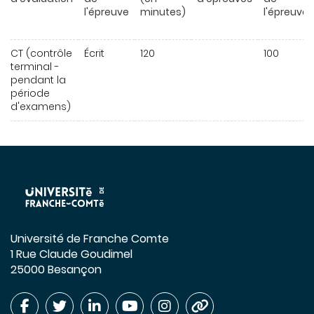
l'épreuve
minutes)
l'épreuve
CT (contrôle
Écrit
120
100
terminal -
pendant la
période
d'examens)
Université de Franche Comte
1 Rue Claude Goudimel
25000 Besançon