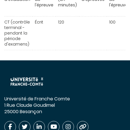
l'épreuve
minutes)
l'épreuve
CT (contrôle
Écrit
120
100
terminal -
pendant la
période
d'examens)
Université de Franche Comte
1 Rue Claude Goudimel
25000 Besançon