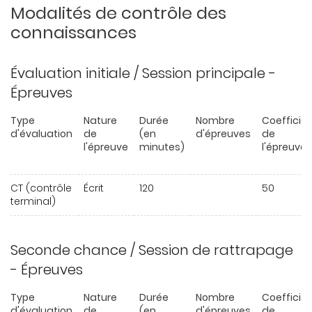
Modalités de contrôle des
connaissances
Évaluation initiale / Session principale -
Épreuves
Type
Nature
Durée
Nombre
Coefficie
d'évaluation
de
(en
d'épreuves
de
l'épreuve
minutes)
l'épreuve
CT (contrôle
Écrit
120
50
terminal)
Seconde chance / Session de rattrapage
- Épreuves
Type
Nature
Durée
Nombre
Coefficie
d'évaluation
de
(en
d'épreuves
de