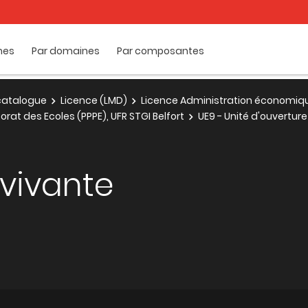
mes
Par domaines
Par composantes
e catalogue
Licence (LMD)
Licence Administration économique
rat des Ecoles (PPPE), UFR STGI Belfort
UE9 - Unité d'ouverture 
 vivante