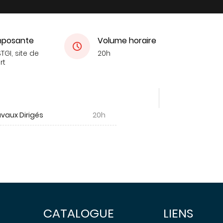
posante
Volume horaire
TGI, site de
20h
rt
vaux Dirigés
20h
CATALOGUE
LIENS