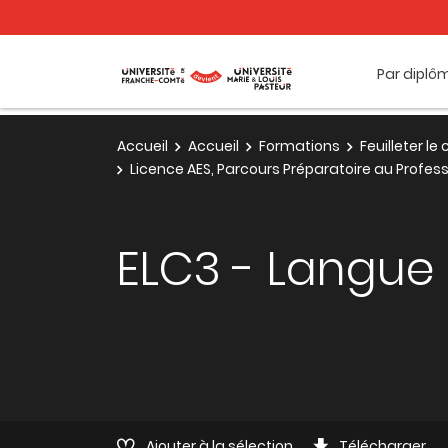
Par diplô
Accueil
Accueil
Formations
Feuilleter l
Licence AES, Parcours Préparatoire au Professo
ELC3 - Langue
Ajouter à la sélection
Télécharger