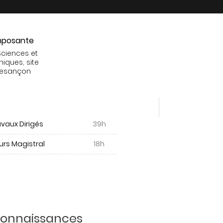
posante
Sciences et
niques, site
Besançon
vaux Dirigés
39h
urs Magistral
18h
 connaissances