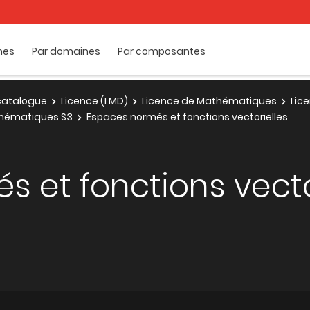
mes
Par domaines
Par composantes
e catalogue
Licence (LMD)
Licence de Mathématiques
Lic
thématiques S3
Espaces normés et fonctions vectorielles
 et fonctions vecto