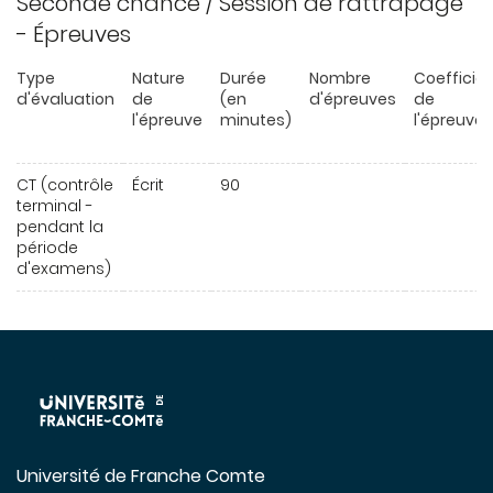
Seconde chance / Session de rattrapage
- Épreuves
Type
Nature
Durée
Nombre
Coefficie
d'évaluation
de
(en
d'épreuves
de
l'épreuve
minutes)
l'épreuve
CT (contrôle
Écrit
90
terminal -
pendant la
période
d'examens)
Université de Franche Comte