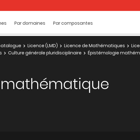
mes
Par domaines
Par composantes
e catalogue
Licence (LMD)
Licence de Mathématiques
Lic
s
Culture générale pluridisciplinaire
Épistémologie mathém
e mathématique