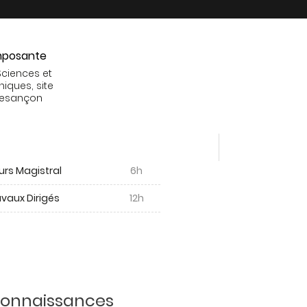
posante
Sciences et
niques, site
Besançon
urs Magistral
6h
vaux Dirigés
12h
 connaissances