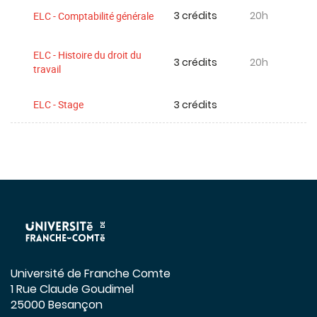
3 crédits
20h
ELC - Comptabilité générale
ELC - Histoire du droit du
3 crédits
20h
travail
3 crédits
ELC - Stage
Université de Franche Comte
1 Rue Claude Goudimel
25000 Besançon