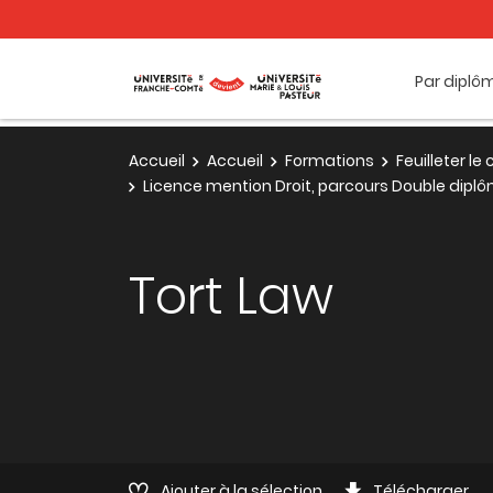
Par diplô
Accueil
Accueil
Formations
Feuilleter l
Licence mention Droit, parcours Double dipl
Tort Law
Ajouter à la sélection
Télécharger