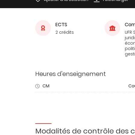
ECTS
Com
2 crédits
UFR 
jurid
éco
poli
gest
Heures d'enseignement
CM
Co
Modalités de contrôle des