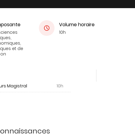
posante
Volume horaire
Sciences
10h
iques,
nomiques,
tiques et de
ion
urs Magistral
10h
 connaissances