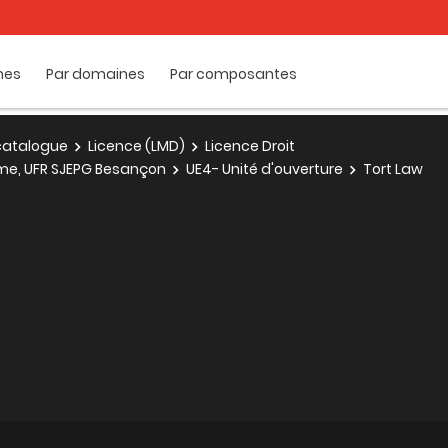
mes
Par domaines
Par composantes
e catalogue
Licence (LMD)
Licence Droit
ôme, UFR SJEPG Besançon
UE4- Unité d'ouverture
Tort Law