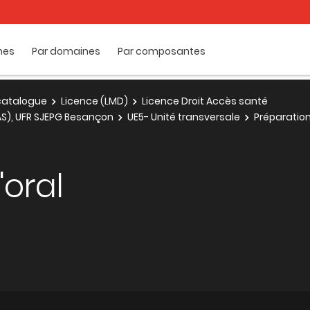
mes
Par domaines
Par composantes
e catalogue
Licence (LMD)
Licence Droit Accès santé
.AS), UFR SJEPG Besançon
UE5- Unité transversale
Préparation 
'oral