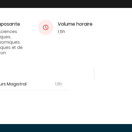
posante
Volume horaire
Sciences
1,5h
iques,
nomiques,
tiques et de
ion
urs Magistral
1,5h