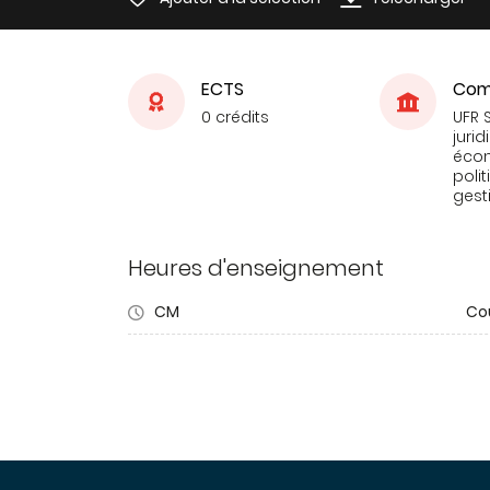
ECTS
Com
0 crédits
UFR 
jurid
éco
poli
gest
Heures d'enseignement
CM
Co