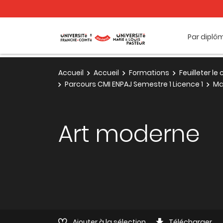
Par diplô
Accueil
Accueil
Formations
Feuilleter l
Parcours CMI ENPAJ Semestre 1 Licence 1
Maj
Art moderne
Ajouter à la sélection
Télécharger