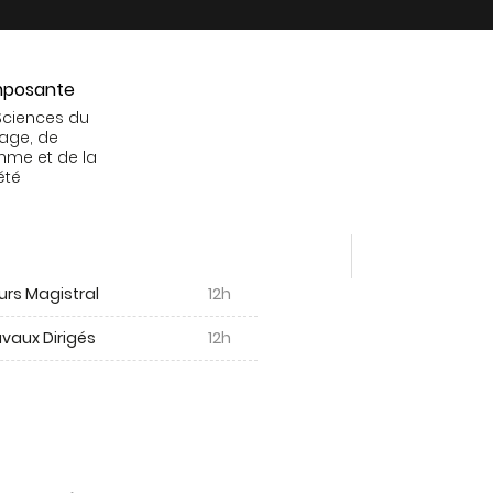
posante
Sciences du
age, de
mme et de la
été
urs Magistral
12h
vaux Dirigés
12h