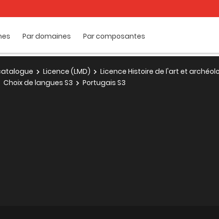
mes
Par domaines
Par composantes
e catalogue
Licence (LMD)
Licence Histoire de l'art et archéol
Choix de langues S3
Portugais S3