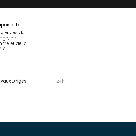
posante
Sciences du
age, de
mme et de la
été
vaux Dirigés
24h