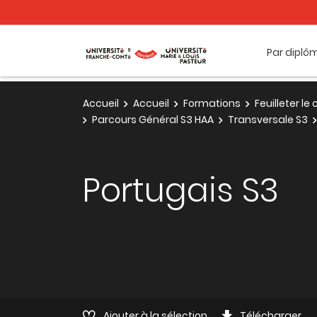
Par diplô
Accueil
Accueil
Formations
Feuilleter l
Parcours Général S3 HAA
Transversale S3
Portugais S3
Ajouter à la sélection
Télécharger