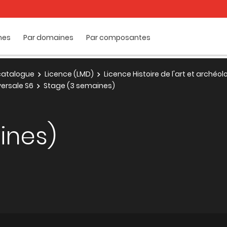
mes
Par domaines
Par composantes
e catalogue
Licence (LMD)
Licence Histoire de l'art et archéol
ersale S6
Stage (3 semaines)
ines)