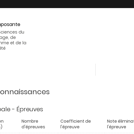
posante
Sciences du
age, de
mme et de la
été
 connaissances
ipale - Épreuves
en
Nombre
Coefficient de
Note élimina
)
d'épreuves
l'épreuve
l'épreuve