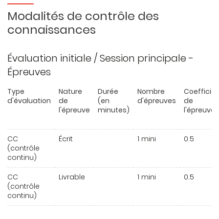
Modalités de contrôle des
connaissances
Évaluation initiale / Session principale -
Épreuves
Type
Nature
Durée
Nombre
Coefficie
d'évaluation
de
(en
d'épreuves
de
l'épreuve
minutes)
l'épreuve
CC
Écrit
1 mini
0.5
(contrôle
continu)
CC
Livrable
1 mini
0.5
(contrôle
continu)