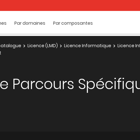
mes
Par domaines
Par composantes
e catalogue
Licence (LMD)
Licence Informatique
Licence I
t
e Parcours Spécifiq