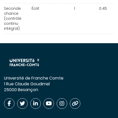
Seconde
Écrit
1
0.45
chance
(contrôle
continu
intégral)
Université de Franche Comte
1 Rue Claude Goudimel
25000 Besançon