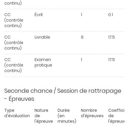
continu)
CC
Écrit
1
0.1
(contrôle
continu)
CC
Livrable
6
17.5
(contrôle
continu)
CC
Examen
1
17.5
(contrôle
pratique
continu)
Seconde chance / Session de rattrapage
- Épreuves
Type
Nature
Durée
Nombre
Coefficie
d'évaluation
de
(en
d'épreuves
de
l'épreuve
minutes)
l'épreuve