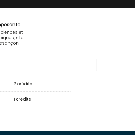
posante
Sciences et
niques, site
Besançon
2 crédits
1 crédits