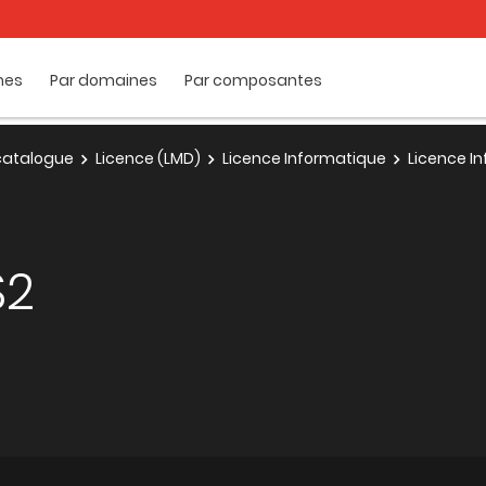
mes
Par domaines
Par composantes
e catalogue
Licence (LMD)
Licence Informatique
Licence In
S2