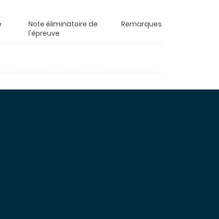
e
Note éliminatoire de
Remarques
l'épreuve