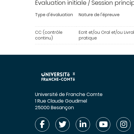
Évaluation initiale / Session princ
Type d'évaluation
Nature de l'épreuve
CC (contrôle
Ecrit et/ou Oral et/ou Livr
continu)
pratique
Université de Franche Comte
1 Rue Claude Goudimel
25000 Besançon