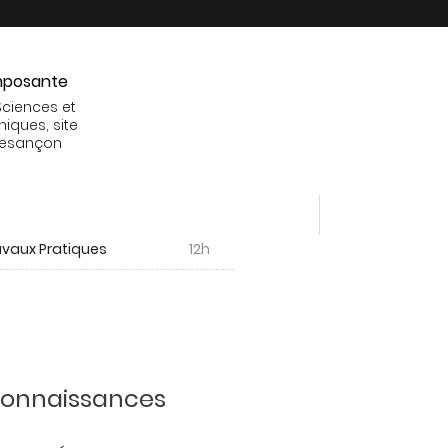
posante
Sciences et
niques, site
Besançon
avaux Pratiques
12h
 connaissances