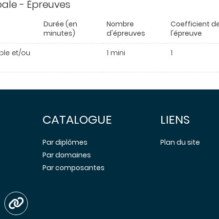
ipale - Épreuves
Durée (en
Nombre
Coefficient d
minutes)
d'épreuves
l'épreuve
able et/ou
1 mini
1
CATALOGUE
LIENS
Par diplômes
Plan du site
Par domaines
Par composantes