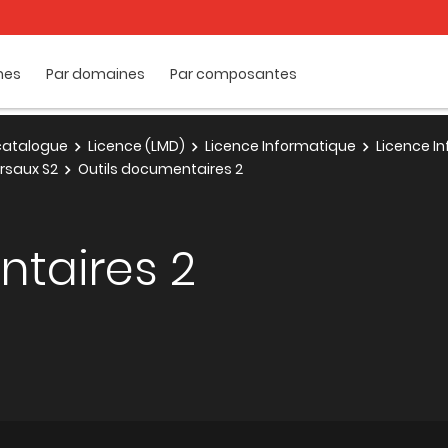
mes
Par domaines
Par composantes
e catalogue
Licence (LMD)
Licence Informatique
Licence In
rsaux S2
Outils documentaires 2
ntaires 2