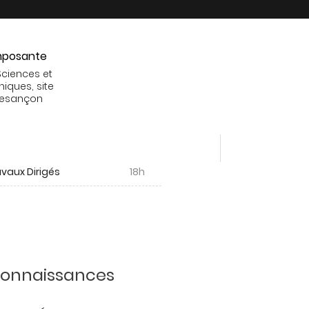
posante
Sciences et
niques, site
Besançon
vaux Dirigés
18h
 connaissances