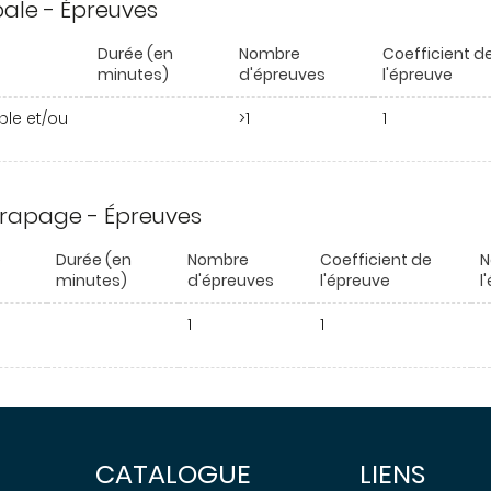
ipale - Épreuves
Durée (en
Nombre
Coefficient d
minutes)
d'épreuves
l'épreuve
able et/ou
>1
1
trapage - Épreuves
e
Durée (en
Nombre
Coefficient de
N
minutes)
d'épreuves
l'épreuve
l
1
1
CATALOGUE
LIENS