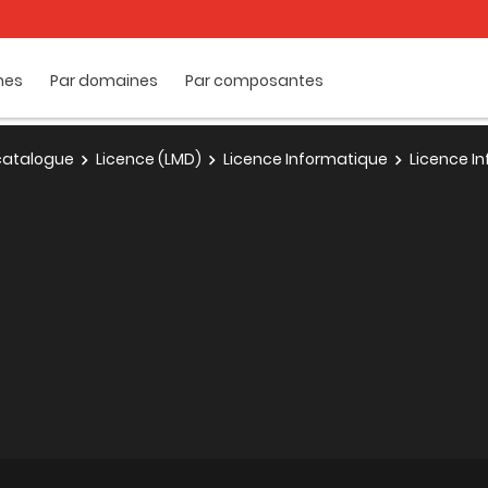
mes
Par domaines
Par composantes
e catalogue
Licence (LMD)
Licence Informatique
Licence In