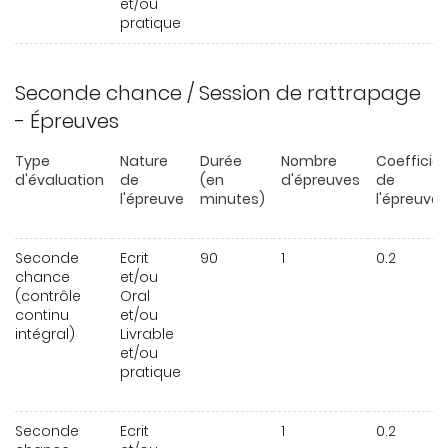
et/ou
pratique
Seconde chance / Session de rattrapage
- Épreuves
Type
Nature
Durée
Nombre
Coefficie
d'évaluation
de
(en
d'épreuves
de
l'épreuve
minutes)
l'épreuve
Seconde
Ecrit
90
1
0.2
chance
et/ou
(contrôle
Oral
continu
et/ou
intégral)
Livrable
et/ou
pratique
Seconde
Ecrit
1
0.2