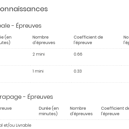
 connaissances
ipale - Épreuves
ée (en
Nombre
Coefficient de
No
utes)
d'épreuves
l'épreuve
l'
2 mini
0.66
1 mini
0.33
trapage - Épreuves
preuve
Durée (en
Nombre
Coefficient d
minutes)
d'épreuves
l'épreuve
al et/ou Livrable