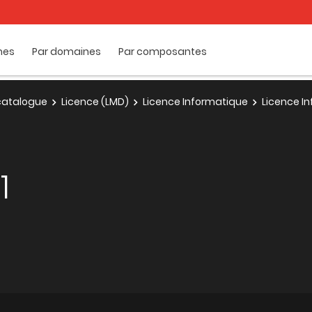
mes
Par domaines
Par composantes
e catalogue
Licence (LMD)
Licence Informatique
Licence In
1