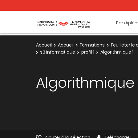
Par diplô
Accueil
Accueil
Formations
Feuilleter l
s3 informatique
profil 1
Algorithmique 1
Algorithmique 
Ajouter à la sélection
Télécharger