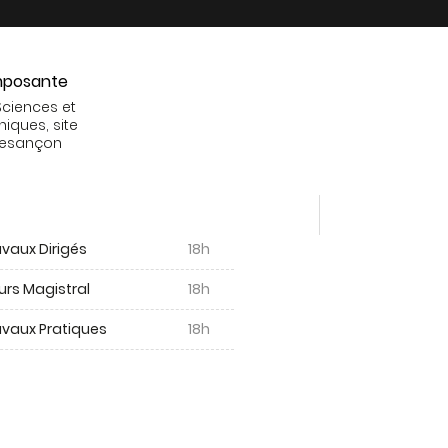
posante
Sciences et
niques, site
Besançon
vaux Dirigés
18h
urs Magistral
18h
avaux Pratiques
18h