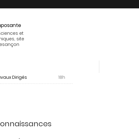
posante
Sciences et
niques, site
Besançon
vaux Dirigés
18h
 connaissances