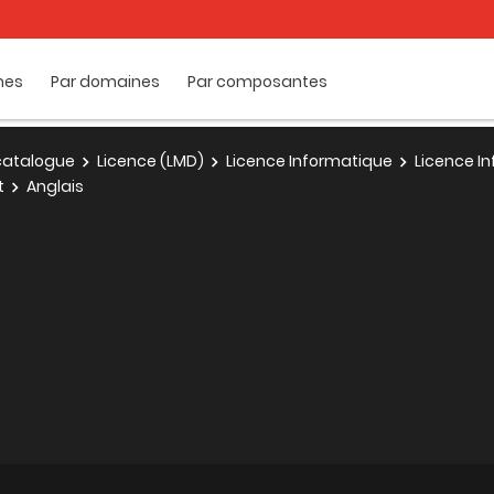
mes
Par domaines
Par composantes
e catalogue
Licence (LMD)
Licence Informatique
Licence In
t
Anglais